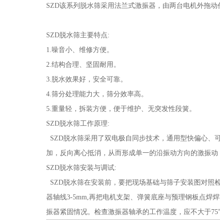
SZD该系列脱水筛采用法兰式激振器，由两台电机外拖
SZD脱水筛主要特点:
1.噪音小、维修方便。
2.结构合理、坚固耐用。
3.脱水效果好，安全可靠。
4.筛分处理能力大，筛分效率高。
5.重量轻，拆装方便，便于维护、无突发性段簧。
SZD脱水筛工作原理:
SZD脱水筛采用了双电极自同步技术，通用型快偏心、
加，反向离心抵消，从而形成单一的沿振动方向的激振动
SZD脱水筛安装与调试:
SZD脱水筛在安装前，要把现场基础与筛子安装图对照
器轴线3-5mm,再把电机支架、弹簧底座与预理钢板点
振器紧固情况。检查激振器轴承的工作温度，应不大于75