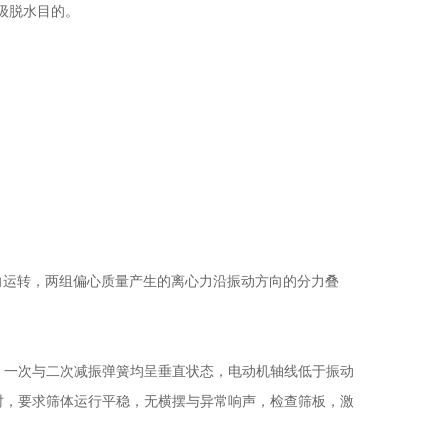
级脱水目的。
向运转，两组偏心质量产生的离心力沿振动方向的分力叠
，一次与二次减振弹簧均呈垂直状态，电动机轴线低于振动
小时，要求筛体运行平稳，无横摆与异常响声，检查筛板，激