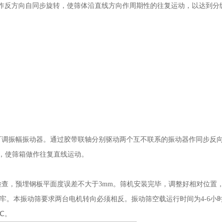
动作反方向自同步旋转，使筛体沿直线方向作周期性的往复运动，以达到分
可调振幅振动器。通过胶带联轴分别驱动两个互不联系的振动器作同步反
，使筛箱做作往复直线运动。
检查，预埋钢板平面度误差不大于3mm。筛机安装完毕，调整好相对位置
焊焊牢。本振动筛要求两台电机转向必须相反。振动筛空载运行时间为4-6
℃。